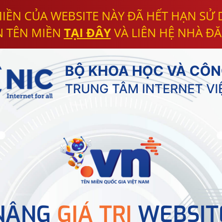
IỀN CỦA WEBSITE NÀY ĐÃ HẾT HẠN SỬ
N TÊN MIỀN
TẠI ĐÂY
VÀ LIÊN HỆ NHÀ ĐĂ
NÂNG
GIÁ TRỊ
WEBSIT