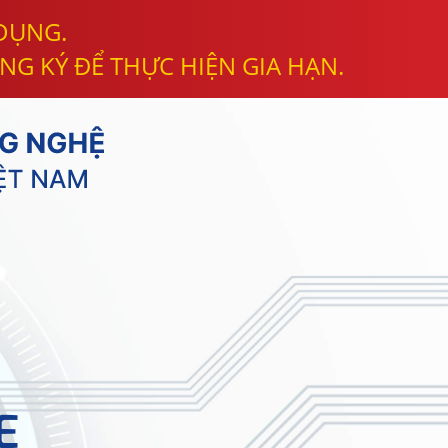
 DỤNG.
NG KÝ ĐỂ THỰC HIỆN GIA HẠN.
E