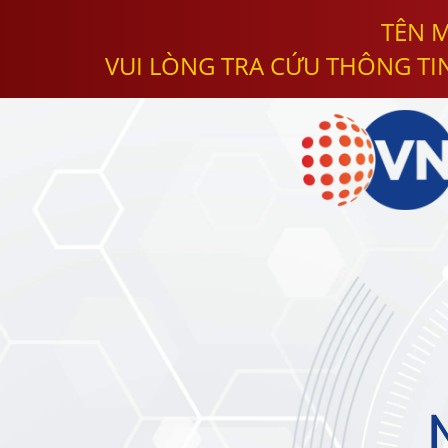
TÊN M
VUI LÒNG TRA CỨU THÔNG TI