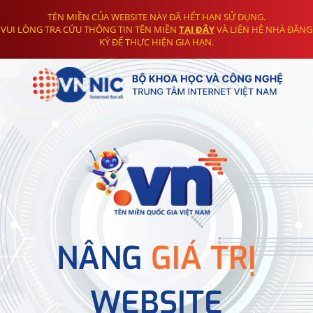
TÊN MIỀN CỦA WEBSITE NÀY ĐÃ HẾT HẠN SỬ DỤNG.
VUI LÒNG TRA CỨU THÔNG TIN TÊN MIỀN
TẠI ĐÂY
VÀ LIÊN HỆ NHÀ ĐĂNG
KÝ ĐỂ THỰC HIỆN GIA HẠN.
NÂNG
GIÁ TRỊ
WEBSITE